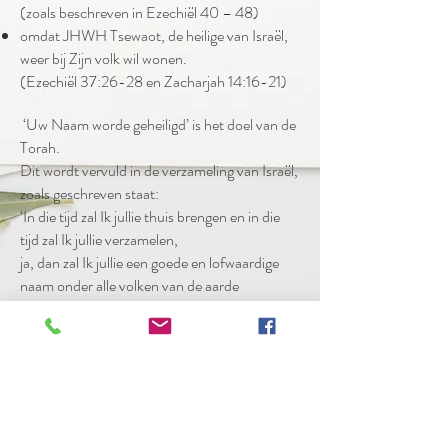
(zoals beschreven in Ezechiël 40 – 48)
omdat JHWH Tsewaot, de heilige van Israël,
weer bij Zijn volk wil wonen.
(Ezechiël 37:26-28 en Zacharjah 14:16-21)
‘Uw Naam worde geheiligd’ is het doel van de
Torah.
Dit wordt vervuld in de verzameling van Israël,
zoals geschreven staat:
‘In die tijd zal Ik jullie thuis brengen en in die
tijd zal Ik jullie verzamelen,
ja, dan zal Ik jullie een goede en lofwaardige
naam onder alle volken van de aarde
bezorgen als Ik jullie gevangenen voor jullie
ogen weer terugbreng, heeft JHWH gezegd’.
(Zefanja 3:20)
Daarom, zie, er komen dagen,
spreekt JHWH,
dat er niet meer gezegd zal