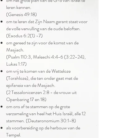
om het grote plan van de G-d van Israël te
leren kennen.
(Genesis 49:18)
om te leren dat Zijn Naam garant staat voor
de volle vervulling van de oude beloften.
(Exodus 6:2(1) -7)
om gereed te zijn voor de komst van de
Masjiach.
(Psalm 110:3, Maleachi 4:4-6 (3:22-24),
Lukas 1:17)
om vrij te komen van de Wetteloze
(Torahloze), die ten onder gaat met de
epifaneia van de Masjiach.
(2 Tessalonicenzen 2:8 - de vrouw uit
Openbaring 17 en 18)
om ons af te stemmen op de grote
verzameling van heel het Huis Israël, alle 12
stammen. (Deuteronomium 30:1-8)
als voorbereiding op de herbouw van de
Tempel.