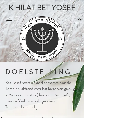
K'HILAT BET YOSEF
בס"ד
DOELSTELLING
Bet Yosef heeft als doel eerherstel van de
Torah als leidraad voor het leven van gelovigen
in Yeshua haNotsri (Jezus van Nazaret), die
meestal Yeshua wordt genoemd.
Torahstudie is nodig: