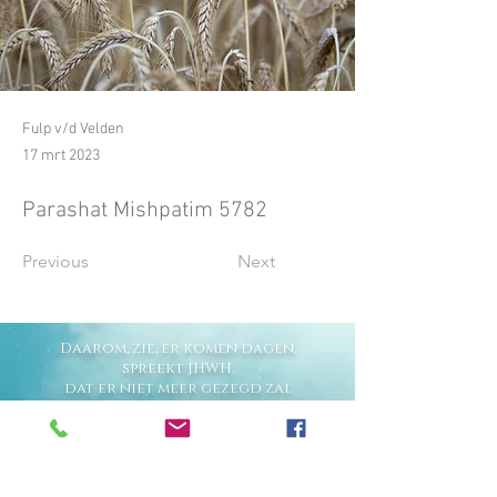
Fulp v/d Velden
17 mrt 2023
Parashat Mishpatim 5782
Previous
Next
Daarom, zie, er komen dagen,
spreekt JHWH,
dat er niet meer gezegd zal
worden:
Zo waar JHWH leeft, Die de
Israëlieten
uit het land Egypte geleid heeft,
maar: Zo waar JHWH leeft,