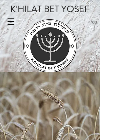
K'HILAT BET YOSEF
בס"ד