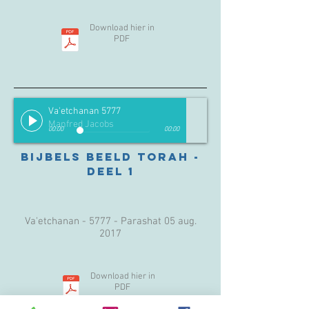
Download hier in
PDF
Va'etchanan 5777
Manfred Jacobs
00:00
00:00
Bijbels beeld Torah -
Deel 1
Va'etchanan - 5777 - Parashat 05 aug.
2017
Download hier in
PDF