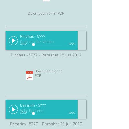
Download hier in PDF
Pinchas - 5777
Fulp van der Velden
00:00
00:00
Pinchas -5777 - Parashat 15 juli 2017
Download hier de
PDF
Devarim - 5777
Wiljo Beerens
00:00
00:00
Devarim -5777 - Parashat 29 juli 2017