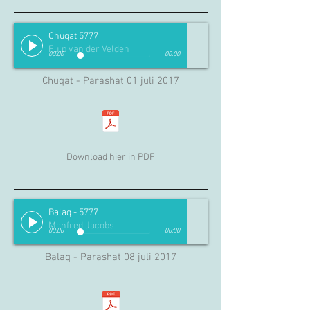
Chuqat 5777
Fulp van der Velden
00:00
00:00
Chuqat - Parashat 01 juli 2017
Download hier in PDF
Balaq - 5777
Manfred Jacobs
00:00
00:00
Balaq - Parashat 08 juli 2017