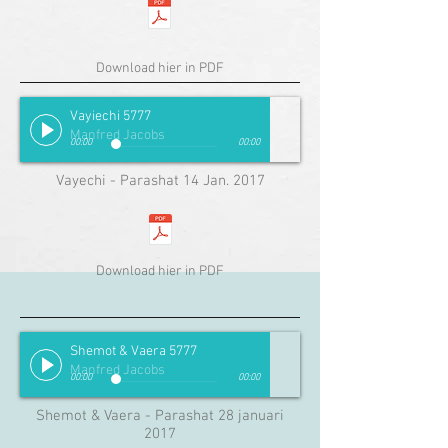
Download hier in PDF
Vayiechi 5777
Manfred Jacobs
00:00
00:00
Vayechi - Parashat 14 Jan. 2017
Download hier in PDF
Shemot & Vaera 5777
Manfred Jacobs
00:00
00:00
Shemot & Vaera - Parashat 28 januari
2017