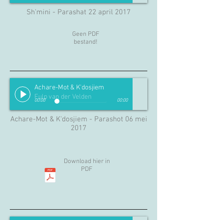
Sh'mini - Parashat 22 april 2017
Geen PDF
bestand!
Achare-Mot & K'dosjiem
Fulp van der Velden
00:00
00:00
Achare-Mot & K'dosjiem - Parashot 06 mei
2017
Download hier in
PDF