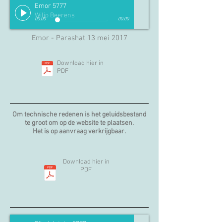
Emor 5777
Wiljo Beerens
00:00
00:00
Emor - Parashat 13 mei 2017
Download hier in
PDF
Om technische redenen is het geluidsbestand
te groot om op de website te plaatsen.
Het is op aanvraag verkrijgbaar.
Download hier in
PDF