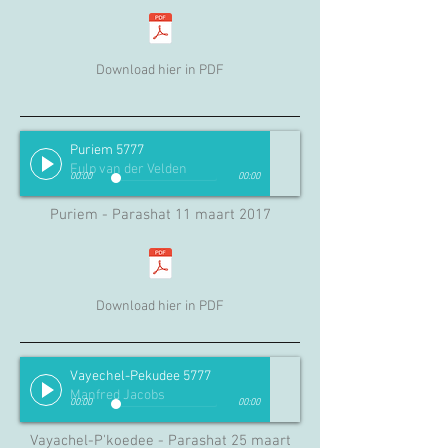
Download hier in PDF
Puriem 5777
Fulp van der Velden
00:00
00:00
Puriem - Parashat 11 maart 2017
Download hier in PDF
Vayechel-Pekudee 5777
Manfred Jacobs
00:00
00:00
Vayachel-P'koedee - Parashat 25 maart