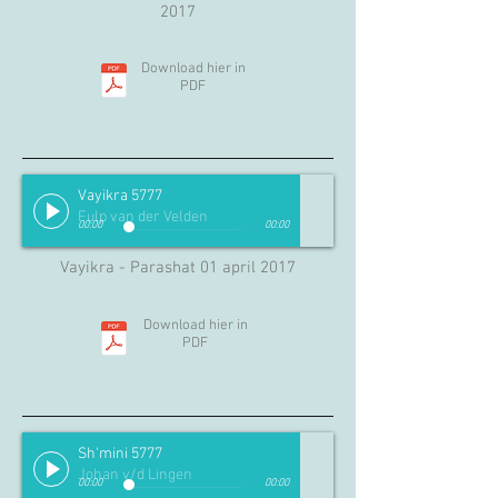
2017
Download hier in
PDF
Vayikra 5777
Fulp van der Velden
00:00
00:00
Vayikra - Parashat 01 april 2017
Download hier in
PDF
Sh'mini 5777
Johan v/d Lingen
00:00
00:00