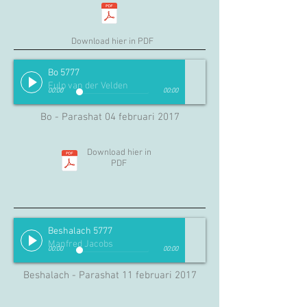
Download hier in PDF
Bo 5777
Fulp van der Velden
00:00
00:00
Bo - Parashat 04 februari 2017
Download hier in
PDF
Beshalach 5777
Manfred Jacobs
00:00
00:00
Beshalach - Parashat 11 februari 2017