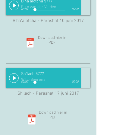
B'ha'alotcha 5777
Fulp van der Velden
00:00
00:00
B'ha'alotcha - Parashat 10 juni 2017
Download hier in
PDF
Sh'lach 5777
Wiljo Beerens
00:00
00:00
Sh'lach - Parashat 17 juni 2017
Download hier in
PDF