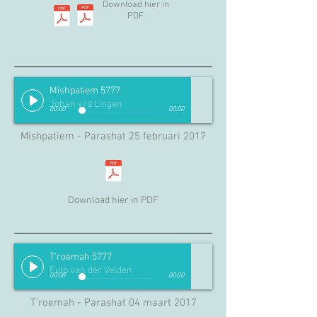
Download hier in
PDF
Mishpatiem 5777
Johan v/d Lingen
00:00
00:00
Mishpatiem - Parashat 25 februari 2017
Download hier in PDF
T'roemah 5777
Fulp van der Velden
00:00
00:00
T'roemah - Parashat 04 maart 2017