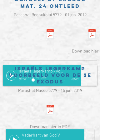
mat. 24 ontleed
Parashat Bechukotai 5779 - 01 jun. 2019
Download hier in PDF
Israëls legerkamp
Israëls legerkamp - voorbeeld voor de 2e Exodus
voorbeeld voor de 2e
Fulp v/d Velden
00:00
00:00
Exodus
Parashat Nasso 5779 - 15 juni 2019
Download hier in PDF
Vaderhart van God V