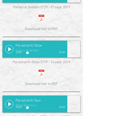
Parashat Shoftim 5779 - 07 sept. 2019
Download hier in PDF
Parashat Ki Tetze
Fulp v/d Velden
00:00
00:00
Parashat Ki-Tetze 5779 - 14 sept. 2019
Download hier in PDF
Parashat Ki Tavo
Wiljo Beerens
00:00
00:00