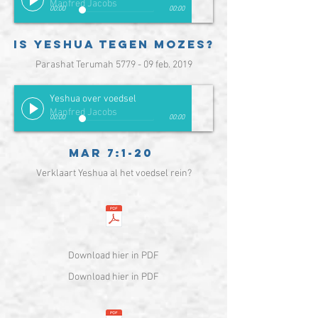
Manfred Jacobs
00:00
00:00
is Yeshua tegen mozes?
Parashat Terumah 5779 - 09 feb. 2019
Yeshua over voedsel
Manfred Jacobs
00:00
00:00
Mar 7:1-20
Verklaart Yeshua al het voedsel rein?
Download hier in PDF
Download hier in PDF