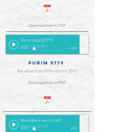
Download hier in PDF
Purim Lezing 5779
Fulp v/d Velden
00:00
00:00
Purim 5779
Parashat Tzav 5779 - 23 mrt. 2019
Download hier in PDF
Besnijdenis wel of niet?
Manfred Jacobs
00:00
00:00