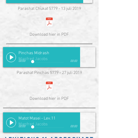
Parashat Chukat 5779 - 13 juli 2019
Download hier in PDF
Pinchas Midrash
Manfred Jacobs
00:00
00:00
Parashat Pinchas 5779 - 27 juli 2019
Download hier in PDF
Matot Masei - Lev.11
Manfred Jacobs
00:00
00:00