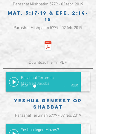
Parashat Mishpatim 5779 - 02 febr. 2019
Mat. 5:17-19 & EFE. 2:14-
15
Parashat Mishpatim 5779 - 02 feb. 2019
Download hier in PDF
Parashat Terumah
Manfred Jacobs
00:00
00:00
Yeshua geneest op
shabbat
Parashat Terumah 5779 - 09 feb. 2019
Yeshua tegen Mozes?