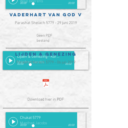
Wiljo Beerens
00:00
00:00
Vaderhart van God V
Parashat Shelach 5779 - 29 juni 2019
Geen PDF
bestand
Lijden & Genezing
Lijden & Genezing - Korach 5779
Manfred Jacobs
Parashat Korach 5779 - 06 juli 2019
00:00
00:00
Download hier in PDF
Chukat 5779
Manfred Jacobs
00:00
00:00