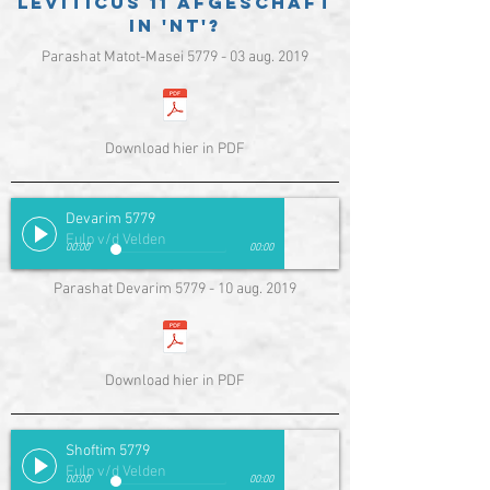
Leviticus 11 afgeschaft
in 'nt'?
Parashat Matot-Masei 5779 - 03 aug. 2019
Download hier in PDF
Devarim 5779
Fulp v/d Velden
00:00
00:00
Parashat Devarim 5779 - 10 aug. 2019
Download hier in PDF
Shoftim 5779
Fulp v/d Velden
00:00
00:00