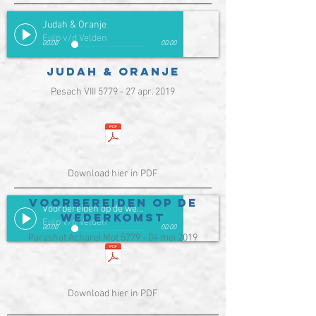
Judah & Oranje
Fulp v/d Velden
00:00
00:00
Judah & Oranje
Pesach VIII 5779 - 27 apr. 2019
Download hier in PDF
Voorbereiden op de
Voorbereiden op de wederkomst
wederkomst
Fulp v/d Velden
00:00
00:00
Parashat Acharei Mot 5779 - 04 mei 2019
Download hier in PDF