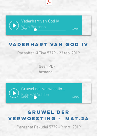
Vaderhart van God IV
Wiljo Beerens
00:00
00:00
Vaderhart van God IV
Parashat Ki Tisa 5779 - 23 feb. 2019
Geen PDF
bestand
Gruwel der verwoesting - Mat. 24
Fulp v/d Velden
00:00
00:00
Gruwel der
verwoesting - Mat.24
Parashat Pekudei 5779 - 9 mrt. 2019